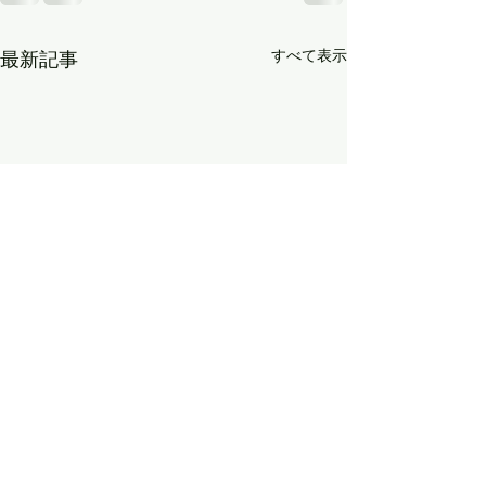
すべて表示
最新記事
🌸【３月の予約受付中】
処分にお困りの
捨てる前にちょっと待っ
す！
て！🌸