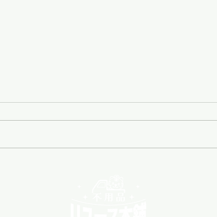
空き家・遺品整理、どこに頼
🌸
む？「家じまい」のプロにお
る前
任せ！🏠✨
天草市・苓北町・上天草市の皆さ
こん
ま、こんにちは！ リユース本舗
店 
天草店 です。 「実家が空き家に
いよ
なったけど、 いつからやるのが
きま
いいの？ 」 「 どこに頼むといい
在、
の？ 」 そんなお悩み、一人で抱
を多
えていませんか？🤔 放置してし
れか
まうと、管理が大変な「 負動産
と、
」になってしまうことも…。 後継
予約