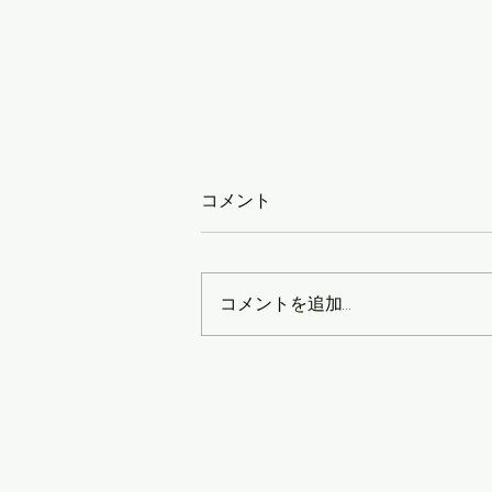
コメント
コメントを追加…
梅雨にも負けずにお片付けサ
ポート☺️